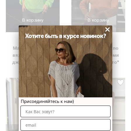
В корзину
В корзину
×
Хотите быть в курсе новинок?
1 890 руб
1 790 руб
Мастер-класс по
Мастер-класс по
вязанию спицами
вязанию спицами
джемпера "Мира"
джемпера "Лето"
Присоединяйтесь к нам)