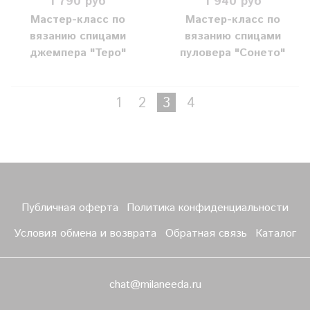
1 790 руб
1 940 руб
Мастер-класс по
Мастер-класс по
вязанию спицами
вязанию спицами
джемпера "Теро"
пуловера "Сонето"
1
2
3
4
Публичная оферта
Политика конфиденциальности
Условия обмена и возврата
Обратная связь
Каталог
chat@milaneeda.ru