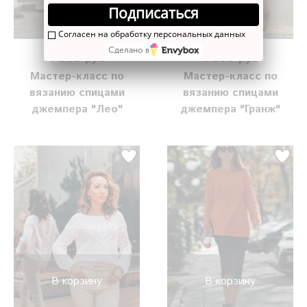
В корзину
В корзину
Подписаться
Согласен на обработку персональных данных
Сделано в
1 940 руб
1 690 руб
Мастер-класс по
Мастер-класс по
вязанию спицами
вязанию спицами
джемпера "Лео"
джемпера "Гранж"
В корзину
В корзину