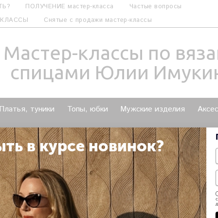
ТЬ?
ПОЛУЧЕНИЕ мастер-класса
Частые вопросы
-КЛАССЫ
Снятые с продажи мастер-классы
Мастер-классы по вяз
спицами Юлии Имуки
Платья, туники
Топы, юбки
Мужские изделия
Аксе
НОМИТЬ?
ВЕСНА-ЛЕТО
ОСЕНЬ-ЗИМА
Вход в 
ыть в курсе новинок?
с
д