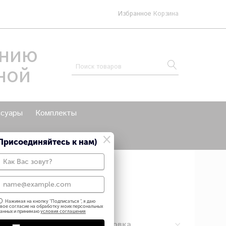
Избранное
Корзина
анию
ной
ссуары
Комплекты
×
мои мастер классы
Присоединяйтесь к нам)
Нажимая на кнопку "
Подписаться
", я даю
вое согласие на обработку моих персональных
анных и принимаю
условия соглашения