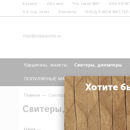
Каталог
Обо мне
Что такое МК?
КАК КУПИ
Я в соц. сетях
Контакты
ВХОД В МОИ МАСТЕР
chat@milaneeda.ru
Кардиганы, жилеты
Свитеры, джемперы
ПОПУЛЯРНЫЕ МАСТЕР-КЛАССЫ
Как СЭКО
Хотите б
Главная
Свитеры, джемперы
Свитеры, джемперы
Цена