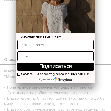
В КОРЗИНУ
Присоединяйтесь к нам)
Описание
Подписаться
Мастер-класс по вязанию спицами джемпера
Согласен на обработку персональных данных
"Милос", для новичков, включает в себя:
Сделано в
- Попетельное описание в Pdf файле (11 листов).
- Детальные выкройки, схемы узора и расчёты.
- Видео уроки из 6 частей, длительностью от 5 до 62
минут с вывязыванием каждого элемента.
- Видео с объяснением всех расчётов под вашу пряжу