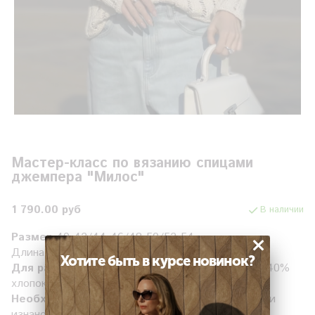
Мастер-класс по вязанию спицами
джемпера "Милос"
1 790.00 руб
В наличии
×
Размер
40-42/44-46/48-50/52-54
Длина изделия 57/59/60/61 см. рост 167 см.
Хотите быть в курсе новинок?
Для работы потребуется:
Katya Milos. Состав 40%
хлопок, 60% полиэстер
Необходимые навыки:
умение вязать лицевую и
изнаночную петли