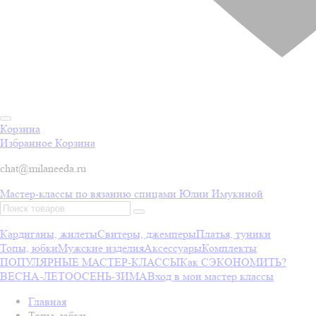
Корзина
Избранное
Корзина
chat@milaneeda.ru
Мастер-классы по вязанию спицами Юлии Имукиной
Кардиганы, жилеты
Свитеры, джемперы
Платья, туники
Топы, юбки
Мужские изделия
Аксессуары
Комплекты
ПОПУЛЯРНЫЕ МАСТЕР-КЛАССЫ
Как СЭКОНОМИТЬ?
ВЕСНА-ЛЕТО
ОСЕНЬ-ЗИМА
Вход в мои мастер классы
Главная
Топы, юбки