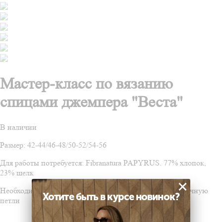
Мастер-класс по вязанию
спицами джемпера "Веста"
В наличии
Размер: 42-44/46-48/50-52/54-56
Для работы потребуется: Fibranatura PAPYRUS. 77% хлопок,
23% шелк
×
Необходимые навыки: умение вязать лицевую и изнаночную
Хотите быть в курсе новинок?
петли