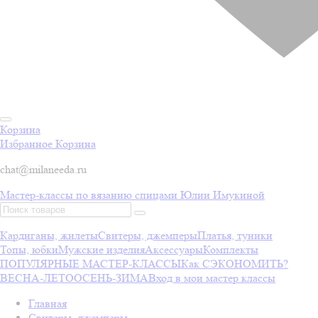
Корзина
Избранное
Корзина
chat@milaneeda.ru
Мастер-классы по вязанию спицами Юлии Имукиной
Кардиганы, жилеты
Свитеры, джемперы
Платья, туники
Топы, юбки
Мужские изделия
Аксессуары
Комплекты
ПОПУЛЯРНЫЕ МАСТЕР-КЛАССЫ
Как СЭКОНОМИТЬ?
ВЕСНА-ЛЕТО
ОСЕНЬ-ЗИМА
Вход в мои мастер классы
Главная
Свитеры, джемперы