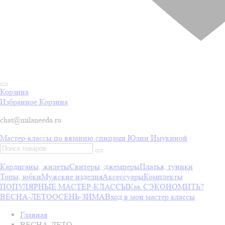
Корзина
Избранное
Корзина
chat@milaneeda.ru
Мастер-классы по вязанию спицами Юлии Имукиной
Кардиганы, жилеты
Свитеры, джемперы
Платья, туники
Топы, юбки
Мужские изделия
Аксессуары
Комплекты
ПОПУЛЯРНЫЕ МАСТЕР-КЛАССЫ
Как СЭКОНОМИТЬ?
ВЕСНА-ЛЕТО
ОСЕНЬ-ЗИМА
Вход в мои мастер классы
Главная
ВЕСНА-ЛЕТО