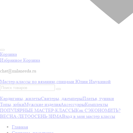
Корзина
Избранное
Корзина
chat@milaneeda.ru
Мастер-классы по вязанию спицами Юлии Имукиной
Кардиганы, жилеты
Свитеры, джемперы
Платья, туники
Топы, юбки
Мужские изделия
Аксессуары
Комплекты
ПОПУЛЯРНЫЕ МАСТЕР-КЛАССЫ
Как СЭКОНОМИТЬ?
ВЕСНА-ЛЕТО
ОСЕНЬ-ЗИМА
Вход в мои мастер классы
Главная
Свитеры, джемперы