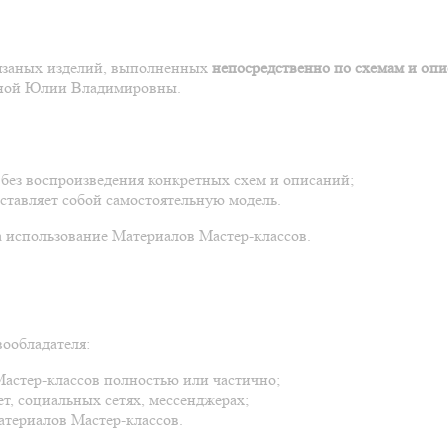
вязаных изделий, выполненных
непосредственно по схемам и оп
киной Юлии Владимировны.
без воспроизведения конкретных схем и описаний;
ставляет собой самостоятельную модель.
на использование Материалов Мастер-классов.
вообладателя:
Мастер-классов полностью или частично;
т, социальных сетях, мессенджерах;
атериалов Мастер-классов.