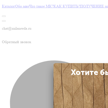
Каталог
Обо мне
Что такое МК?
КАК КУПИТЬ?
ПОЛУЧЕНИЕ мас
chat@milaneeda.ru
Обратный звонок
Хотите б