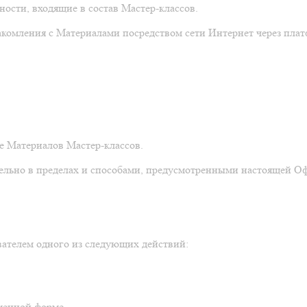
ости, входящие в состав Мастер-классов.
омления с Материалами посредством сети Интернет через плат
е Материалов Мастер-классов.
тельно в пределах и способами, предусмотренными настоящей О
вателем одного из следующих действий:
ьменной форме.