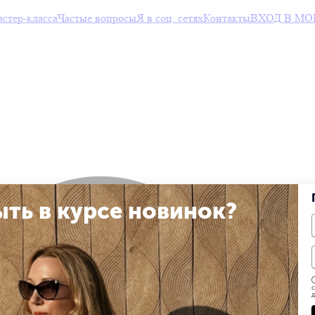
тер-класса
Частые вопросы
Я в соц. сетях
Контакты
ВХОД В МО
ыть в курсе новинок?
с
д