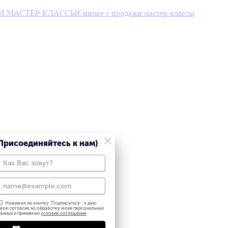
И МАСТЕР-КЛАССЫ
Снятые с продажи мастер-классы
×
Присоединяйтесь к нам)
Нажимая на кнопку "
Подписаться
", я даю
вое согласие на обработку моих персональных
анных и принимаю
условия соглашения