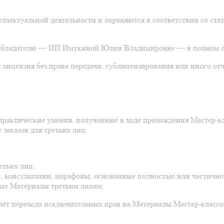
еллектуальной деятельности и охраняются в соответствии со ста
ообладателю — ИП Имукиной Юлии Владимировне — в полном о
) лицензия без права передачи, сублицензирования или иного от
 практические умения, полученные в ходе прохождения Мастер-кл
заказов для третьих лиц.
етьих лиц;
, консультации, марафоны, основанные полностью или частично
ные Материалы третьим лицам.
ечёт перехода исключительных прав на Материалы Мастер-классо