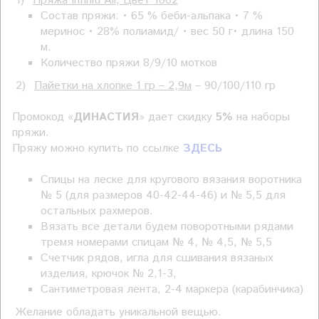
1)
Пряжа Infiniti Air, Цвет 1002
Состав пряжи: • 65 % беби-альпака • 7 %
меринос • 28% полиамид/ • вес 50 г• длина 150
м.
Количество пряжи 8/9/10 мотков
2)
Пайетки на хлопке 1 гр – 2,9м
– 90/100/110 гр
Промокод «
ДИНАСТИЯ
» дает скидку
5%
на наборы
пряжи.
Пряжу можно купить по ссылке
ЗДЕСЬ
Спицы на леске для кругового вязания воротника
№ 5 (для размеров 40-42-44-46) и № 5,5 для
остальных рахмеров.
Вязать все детали будем поворотными рядами
тремя номерами спицам № 4, № 4,5, № 5,5
Счетчик рядов, и
гла для сшивания вязаных
изделия, крючок № 2,1-3,
Сантиметровая лента, 2-4 маркера (карабинчика)
Желание обладать уникальной вещью.