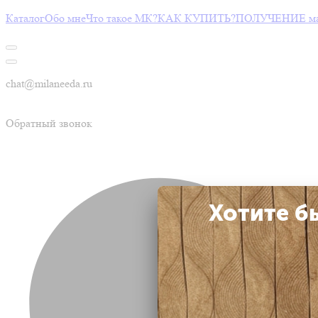
Каталог
Обо мне
Что такое МК?
КАК КУПИТЬ?
ПОЛУЧЕНИЕ мас
chat@milaneeda.ru
Обратный звонок
Хотите б