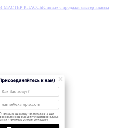
И МАСТЕР-КЛАССЫ
Снятые с продажи мастер-классы
×
Присоединяйтесь к нам)
Нажимая на кнопку "
Подписаться
", я даю
вое согласие на обработку моих персональных
анных и принимаю
условия соглашения