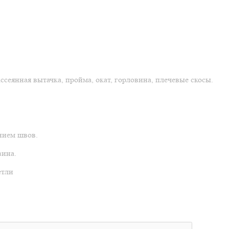
ссеянная вытачка, пройма, окат, горловина, плечевые скосы.
нием швов.
вина.
етли