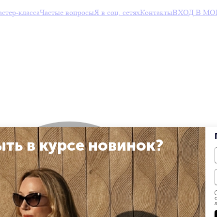
тер-класса
Частые вопросы
Я в соц. сетях
Контакты
ВХОД В МО
ыть в курсе новинок?
с
д