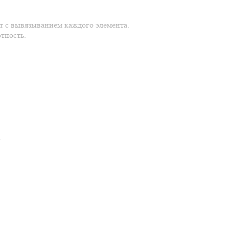
ут с вывязыванием каждого элемента.
тность.
.