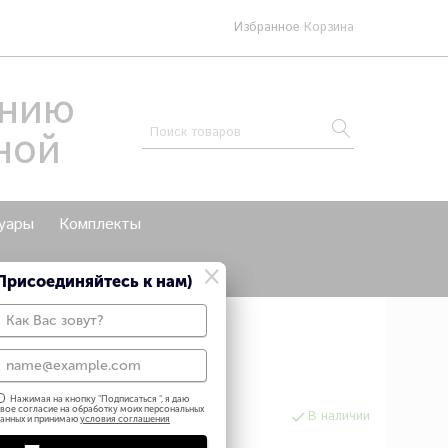
Избранное
Корзина
анию
ной
уары
Комплекты
×
мои мастер классы
Присоединяйтесь к нам)
ами кимоно "Лиана"
Нажимая на кнопку "
Подписаться
", я даю
вое согласие на обработку моих персональных
В наличии
анных и принимаю
условия соглашения