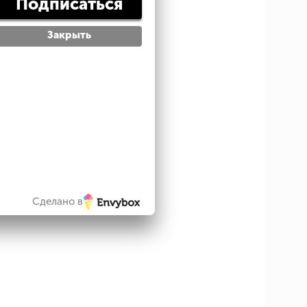
Подписаться
ением боковых швов
евую и изнаночную петли
Закрыть
Сделано в