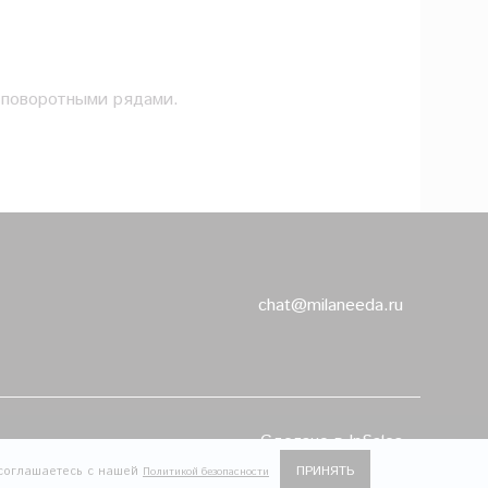
я поворотными рядами.
chat@milaneeda.ru
Сделано в InSales
ПРИНЯТЬ
 соглашаетесь с нашей
Политикой безопасности