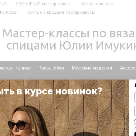
ТЬ?
ПОЛУЧЕНИЕ мастер-класса
Частые вопросы
-КЛАССЫ
Снятые с продажи мастер-классы
Мастер-классы по вяз
спицами Юлии Имуки
латья, туники
Топы, юбки
Мужские изделия
Аксесс
НОМИТЬ?
ВЕСНА-ЛЕТО
ОСЕНЬ-ЗИМА
Вход в 
ыть в курсе новинок?
Мастер-класс по вязанию спиц
с
1 590.00 руб
д