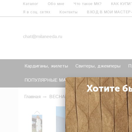
Каталог
Обо мне
Что такое МК?
КАК КУПИ
Я в соц. сетях
Контакты
ВХОД В МОИ МАСТЕР
chat@milaneeda.ru
Кардиганы, жилеты
Свитеры, джемперы
П
ПОПУЛЯРНЫЕ МАСТЕР-КЛАССЫ
Как СЭКО
Хотите б
Главная
ВЕСНА-ЛЕТО
Платья-туники