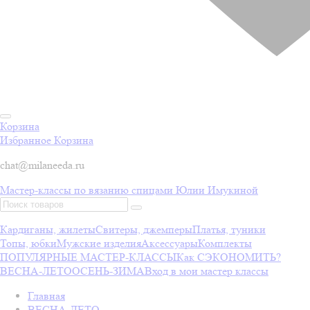
Корзина
Избранное
Корзина
chat@milaneeda.ru
Мастер-классы по вязанию спицами Юлии Имукиной
Кардиганы, жилеты
Свитеры, джемперы
Платья, туники
Топы, юбки
Мужские изделия
Аксессуары
Комплекты
ПОПУЛЯРНЫЕ МАСТЕР-КЛАССЫ
Как СЭКОНОМИТЬ?
ВЕСНА-ЛЕТО
ОСЕНЬ-ЗИМА
Вход в мои мастер классы
Главная
ВЕСНА-ЛЕТО