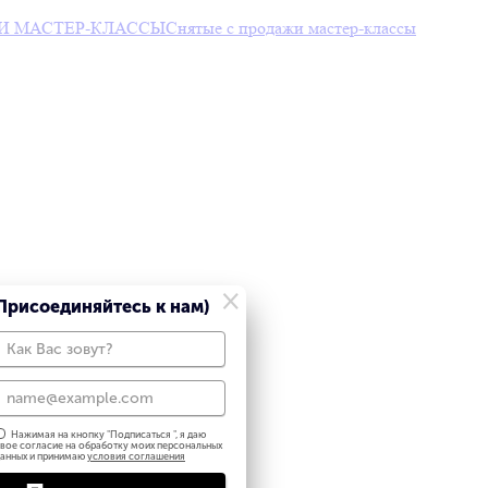
И МАСТЕР-КЛАССЫ
Снятые с продажи мастер-классы
×
Присоединяйтесь к нам)
Нажимая на кнопку "
Подписаться
", я даю
вое согласие на обработку моих персональных
анных и принимаю
условия соглашения