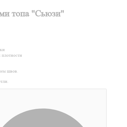
ми топа "Сьюзи"
нки
й плотности
ием швов.
тли.