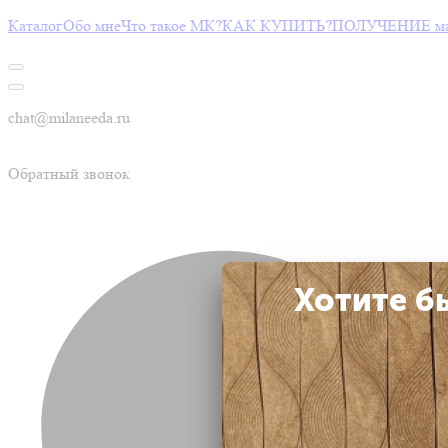
Каталог
Обо мне
Что такое МК?
КАК КУПИТЬ?
ПОЛУЧЕНИЕ мас
chat@milaneeda.ru
Обратный звонок
Хотите б