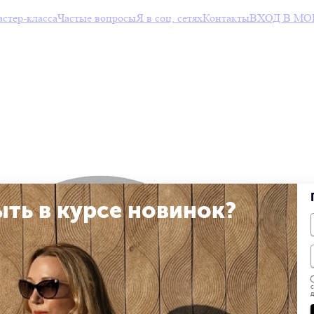
тер-класса
Частые вопросы
Я в соц. сетях
Контакты
ВХОД В МО
ыть в курсе новинок?
с
д