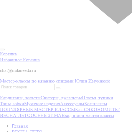
Корзина
Избранное
Корзина
chat@milaneeda.ru
Мастер-классы по вязанию спицами Юлии Имукиной
Кардиганы, жилеты
Свитеры, джемперы
Платья, туники
Топы, юбки
Мужские изделия
Аксессуары
Комплекты
ПОПУЛЯРНЫЕ МАСТЕР-КЛАССЫ
Как СЭКОНОМИТЬ?
ВЕСНА-ЛЕТО
ОСЕНЬ-ЗИМА
Вход в мои мастер классы
Главная
ВЕСНА-ЛЕТО