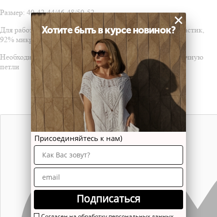
Размер: 40-42-44/46-48/50-52
×
Хотите быть в курсе новинок?
Для работы потребуется пряжа:
Alize
Diva
Stretch
8% эластик,
92% микрофибра.
Необходимые навыки: умение вязать лицевую и изнаночную
петли
Присоединяйтесь к нам)
Подписаться
Согласен на обработку персональных данных