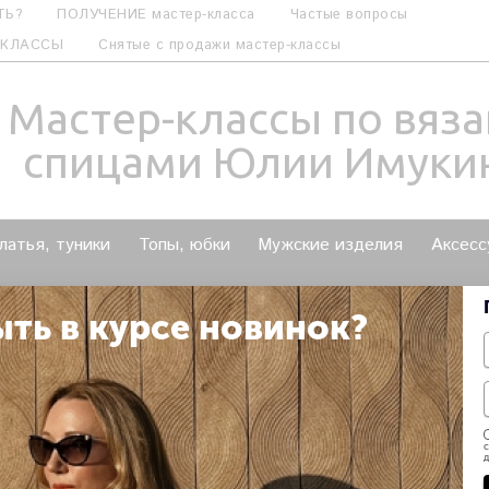
ТЬ?
ПОЛУЧЕНИЕ мастер-класса
Частые вопросы
-КЛАССЫ
Снятые с продажи мастер-классы
Мастер-классы по вяз
спицами Юлии Имуки
латья, туники
Топы, юбки
Мужские изделия
Аксесс
НОМИТЬ?
ВЕСНА-ЛЕТО
ОСЕНЬ-ЗИМА
Вход в 
ыть в курсе новинок?
Пакет из 2 МК - Для тех, кто 
с
3 200.00 руб
д