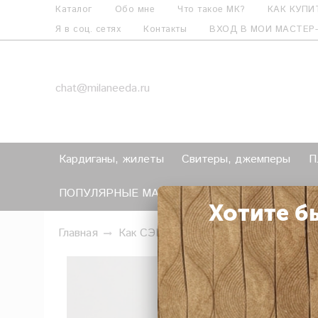
Каталог
Обо мне
Что такое МК?
КАК КУПИ
Я в соц. сетях
Контакты
ВХОД В МОИ МАСТЕР
chat@milaneeda.ru
Кардиганы, жилеты
Свитеры, джемперы
П
ПОПУЛЯРНЫЕ МАСТЕР-КЛАССЫ
Как СЭКО
Хотите б
Главная
Как СЭКОНОМИТЬ?