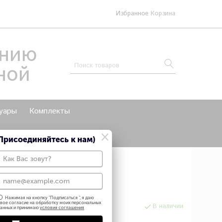
Избранное
Корзина
анию
ной
уары
Комплекты
×
мои мастер классы
Присоединяйтесь к нам)
хочет попробовать
Нажимая на кнопку "
Подписаться
", я даю
вое согласие на обработку моих персональных
В наличии
анных и принимаю
условия соглашения