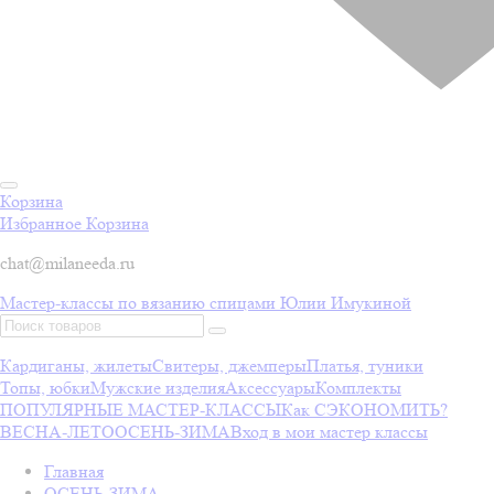
Корзина
Избранное
Корзина
chat@milaneeda.ru
Мастер-классы по вязанию спицами Юлии Имукиной
Кардиганы, жилеты
Свитеры, джемперы
Платья, туники
Топы, юбки
Мужские изделия
Аксессуары
Комплекты
ПОПУЛЯРНЫЕ МАСТЕР-КЛАССЫ
Как СЭКОНОМИТЬ?
ВЕСНА-ЛЕТО
ОСЕНЬ-ЗИМА
Вход в мои мастер классы
Главная
ОСЕНЬ-ЗИМА