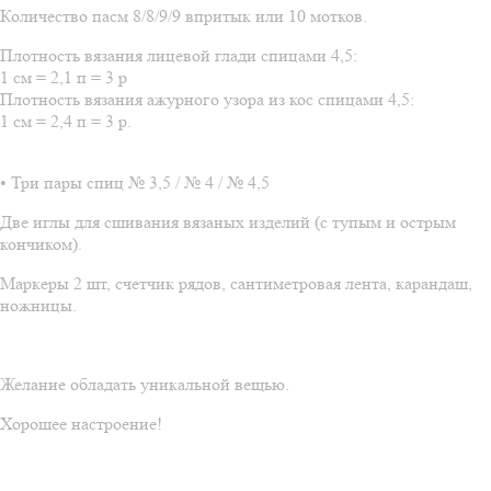
Количество пасм 8/8/9/9 впритык или 10 мотков.
Плотность вязания лицевой глади спицами 4,5:
1 см = 2,1 п = 3 р
Плотность вязания ажурного узора из кос спицами 4,5:
1 см = 2,4 п = 3 р.
• Три пары спиц № 3,5 / № 4 / № 4,5
Две иглы для сшивания вязаных изделий (с тупым и острым
кончиком).
Маркеры 2 шт, счетчик рядов, сантиметровая лента, карандаш,
ножницы.
Желание обладать уникальной вещью.
Хорошее настроение!