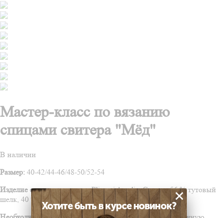
Мастер-класс по вязанию
спицами свитера "Мёд"
В наличии
Размер:
40-42/44-46/48-50/52-54
Изделие связано из пряжи:
Illimani Amelie, Состав: 56 % тутовый
×
шелк, 40 % беби-альпака, 4 % меринос
Хотите быть в курсе новинок?
Необходимые навыки:
умение вязать лицевую и изнаночную