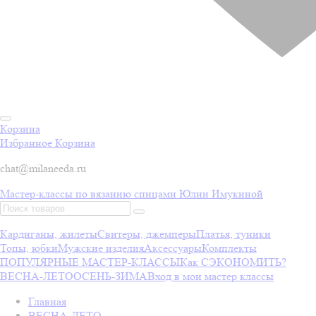
Корзина
Избранное
Корзина
chat@milaneeda.ru
Мастер-классы по вязанию спицами Юлии Имукиной
Кардиганы, жилеты
Свитеры, джемперы
Платья, туники
Топы, юбки
Мужские изделия
Аксессуары
Комплекты
ПОПУЛЯРНЫЕ МАСТЕР-КЛАССЫ
Как СЭКОНОМИТЬ?
ВЕСНА-ЛЕТО
ОСЕНЬ-ЗИМА
Вход в мои мастер классы
Главная
ВЕСНА-ЛЕТО