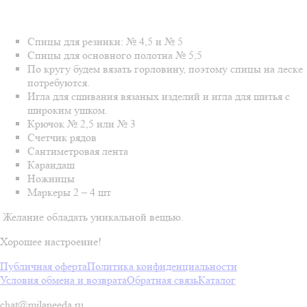
Спицы для резинки: № 4,5 и № 5
Спицы для основного полотна № 5,5
По кругу будем вязать горловину, поэтому спицы на леске
потребуются.
Игла для сшивания вязаных изделий и игла для шитья с
широким ушком.
Крючок № 2,5 или № 3
Счетчик рядов
Сантиметровая лента
Карандаш
Ножницы
Маркеры 2 – 4 шт
Желание обладать уникальной вещью.
Хорошее настроение!
Публичная оферта
Политика конфиденциальности
Условия обмена и возврата
Обратная связь
Каталог
chat@milaneeda.ru