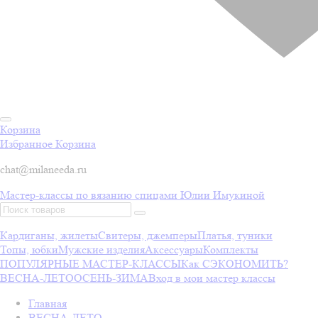
Корзина
Избранное
Корзина
chat@milaneeda.ru
Мастер-классы по вязанию спицами Юлии Имукиной
Кардиганы, жилеты
Свитеры, джемперы
Платья, туники
Топы, юбки
Мужские изделия
Аксессуары
Комплекты
ПОПУЛЯРНЫЕ МАСТЕР-КЛАССЫ
Как СЭКОНОМИТЬ?
ВЕСНА-ЛЕТО
ОСЕНЬ-ЗИМА
Вход в мои мастер классы
Главная
ВЕСНА-ЛЕТО