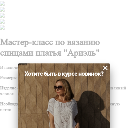
Мастер-класс по вязанию
спицами платья "Ариэль"
×
В наличии
Хотите быть в курсе новинок?
Размеры
: 40-42/44-46/48-50/52-54
Изделие связано из пряжи:
Gazzal
GIZA
100% мерсеризованный
хлопок
Необходимые навыки:
умение вязать лицевую и изнаночную
петли