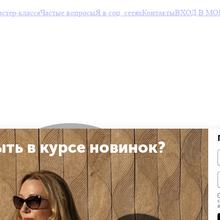
тер-класса
Частые вопросы
Я в соц. сетях
Контакты
ВХОД В МО
ыть в курсе новинок?
с
д