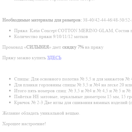
Необходимые материалы для размеров:
38-40/42-44-46/48-50/52
Пряжа: Katia Concept COTTON MERINO GLAM, Состав пряж
Количество пряжи 9/10/11/12 мотков
Промокод «
СИЛЬВИЯ
» дает
скидку 7%
на пряжу
Пряжу можно купить
ЗДЕСЬ
Спицы: Для основного полотна № 5,5 и для манжетов № 4
Для планки горловины спицы № 3,5 и №4 на леске 20 или 
Итого пять номеров спиц: № 3,5 и №4 и № 4,5 и № 5 и № 
Пайетки НЕ матовые, зеркальные диаметром 15 мм, 15 гр
Крючок № 2-3 Две иглы для сшивания вязаных изделий (
Желание обладать уникальной вещью.
Хорошее настроение!