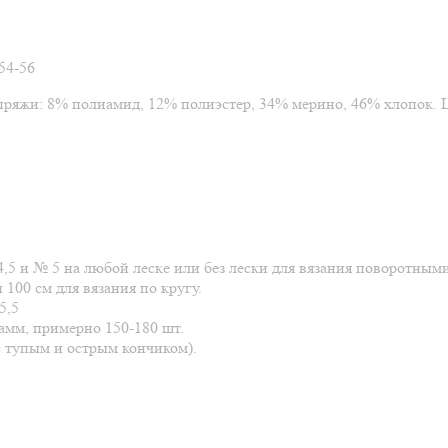
-54-56
и: 8% полиамид, 12% полиэстер, 34% мерино, 46% хлопок. Цве
,5 и № 5 на любой леске или без лески для вязания поворотным
100 см для вязания по кругу.
5,5
амм, примерно 150-180 шт.
с тупым и острым кончиком).