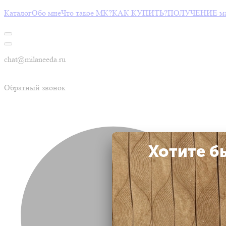
Каталог
Обо мне
Что такое МК?
КАК КУПИТЬ?
ПОЛУЧЕНИЕ мас
chat@milaneeda.ru
Обратный звонок
Хотите б