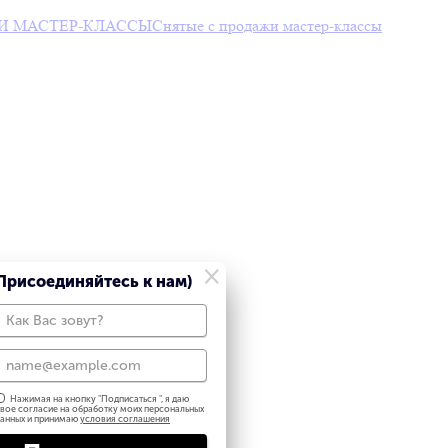
И МАСТЕР-КЛАССЫ
Снятые с продажи мастер-классы
×
Присоединяйтесь к нам)
Нажимая на кнопку "
Подписаться
", я даю
вое согласие на обработку моих персональных
анных и принимаю
условия соглашения