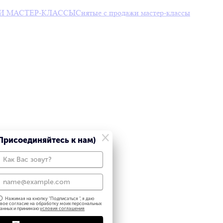
И МАСТЕР-КЛАССЫ
Снятые с продажи мастер-классы
×
Присоединяйтесь к нам)
Нажимая на кнопку "
Подписаться
", я даю
вое согласие на обработку моих персональных
анных и принимаю
условия соглашения