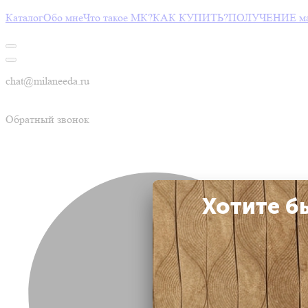
Каталог
Обо мне
Что такое МК?
КАК КУПИТЬ?
ПОЛУЧЕНИЕ мас
chat@milaneeda.ru
Обратный звонок
Хотите б