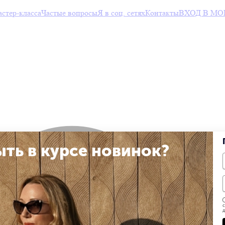
тер-класса
Частые вопросы
Я в соц. сетях
Контакты
ВХОД В МО
ыть в курсе новинок?
с
д