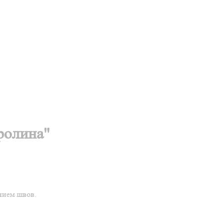
ролина"
нием швов.