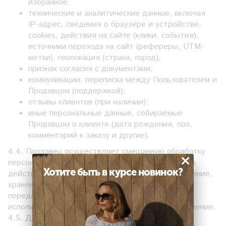
избранное;
технические и аналитические данные, включая
IP-адрес, сведения о браузере и устройстве,
сookies, действия на сайте (клики, события),
источники перехода на сайт (рефереры, UTM-
метки), геолокация (страна, город);
признак согласия с документами;
коммуникации: переписка между Пользователем и
Продавцом (поддержкой);
отзывы клиентов (при наличии);
иные персональные данные, собираемые
Продавцом о клиенте (дата рождения, пол,
комментарий к заказу и другие).
4.4. Продавец осуществляет смешанную обработку
×
персональных данных с совершением следующих
Хотите быть в курсе новинок?
действий: сбор, запись, систематизация, накопление,
хранение, уточнение (обновление, изменение),
передача (предоставление, доступ), извлечение,
использование, блокирование, удаление, уничтожение.
4.5. Для цели, указанной в п. 4.2 Соглашения,