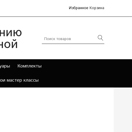
Избранное
Корзина
анию
ной
уары
Комплекты
мои мастер классы